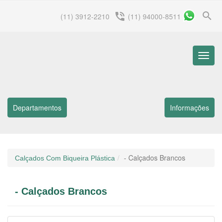
search
phone_in_talk
(11) 3912-2210
(11) 94000-8511
Menu
Princip
Departamentos
Informações
- Calçados Brancos
Calçados Com Biqueira Plástica
- Calçados Brancos