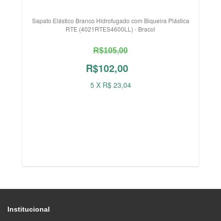
Sapato Elástico Branco Hidrofugado com Biqueira Plástica
RTE (4021RTES4600LL) - Bracol
R$105,00
R$102,00
5 X R$ 23,04
Institucional